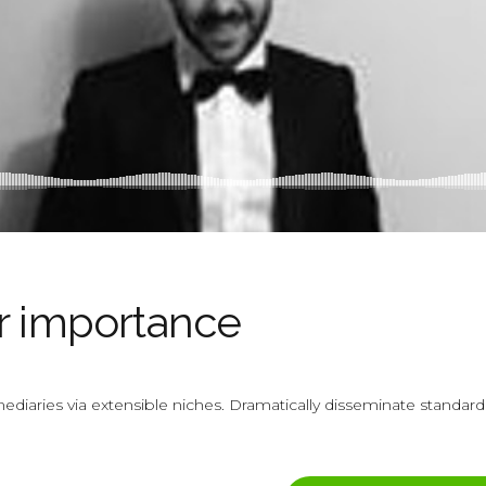
ir importance
ediaries via extensible niches. Dramatically disseminate standard