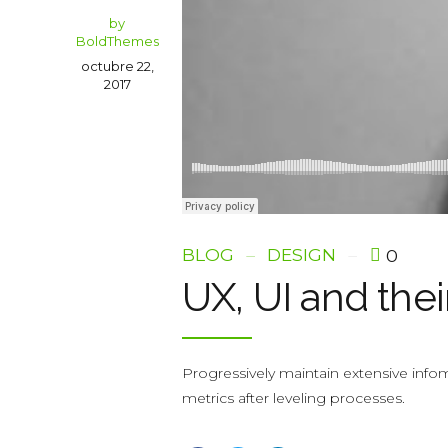
by
BoldThemes
octubre 22,
2017
BLOG
DESIGN
0
UX, UI and the
Progressively maintain extensive infom
metrics after leveling processes.